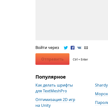
Войти через
Отправить
Ctrl + Enter
Популярное
Как делать шрифты
Shardy
для TextMeshPro
Морск
Оптимизация 2D игр
Пароль
на Unity