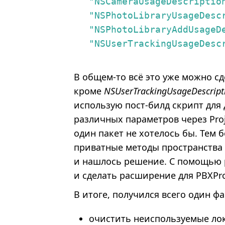
"NSCameraUsageDescriptio
"NSPhotoLibraryUsageDesc
"NSPhotoLibraryAddUsageD
"NSUserTrackingUsageDesc
В общем-то всё это уже можно с
кроме
NSUserTrackingUsageDescript
использую пост-билд скрипт для
различных параметров через Proj
один пакет не хотелось бы. Тем 
приватные методы пространства
и нашлось решение. С помощью 
и сделать расширение для PBXPro
В итоге, получился всего один ф
очистить неиспользуемые ло