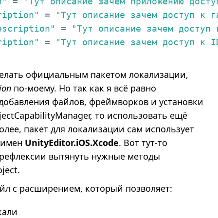
n"
 = 
"Тут описание зачем приложению досту
ription"
 = 
"Тут описание зачем доступ к г
escription"
 = 
"Тут описание зачем доступ 
ription"
 = 
"Тут описание зачем доступ к I
делать официальным пакетом локализации,
ion
по-моему. Но так как я всё равно
 добавления файлов, фреймворков и установки
ectCapabilityManager, то использовать ещё
более, пакет для локализации сам использует
 имен
UnityEditor.iOS.Xcode
. Вот тут-то
рефлексии вытянуть нужные методы
ject.
айл с расширением, который позволяет:
кали