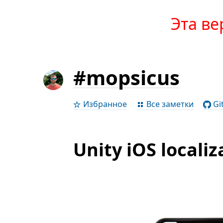
Эта ве
#mopsicus
Избранное
Все заметки
Gi
Unity iOS localiz