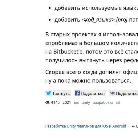
добавить используемые языки
добавить
<код_языка>.lproj
пап
В старых проектах я использова
«проблема» в большом количеств
на Bitbucket’е, потом это всё ста
получилось вытянуть через рефл
Скорее всего когда допилят офиц
ну а пока можно пользоваться.
Твитнуть
Поделиться
Поделитьс
4145
2021
ios
unity
разработка
с#
Разработка Unity плагинов для iOS и Android
← C