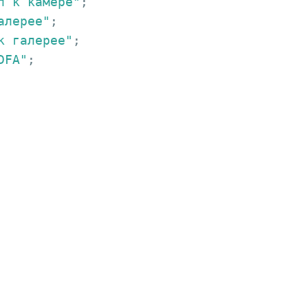
п к камере"
алерее"
к галерее"
DFA"
;
