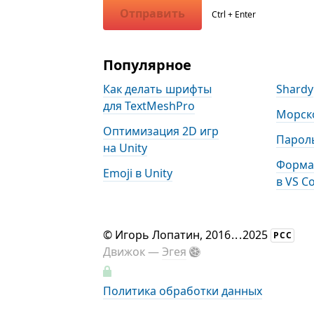
Отправить
Ctrl + Enter
Популярное
Как делать шрифты
Shardy
для TextMeshPro
Морск
Оптимизация 2D игр
Пароль
на Unity
Форма
Emoji в Unity
в VS C
©
Игорь Лопатин
, 2016
...
2025
РСС
Движок —
Эгея
Политика обработки данных