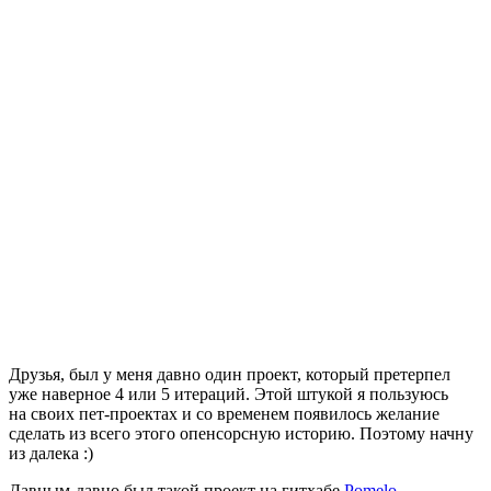
Друзья, был у меня давно один проект, который претерпел
уже наверное 4 или 5 итераций. Этой штукой я пользуюсь
на своих пет-проектах и со временем появилось желание
сделать из всего этого опенсорсную историю. Поэтому начну
из далека :)
Давным-давно был такой проект на гитхабе
Pomelo
.