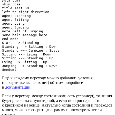
@startuml

skin rose

title TestFSM

left to right direction

agent Standing

agent Sitting

agent Lying

agent Jumping

note left of Jumping

some help message here

end note

Start --> Standing

Standing --> Sitting : Down

Standing ~~> Jumping : Space

Sitting --> Lying : Down

Sitting --> Standing : Up

Lying --> Sitting : Up

Jumping --> Standing : Down

@enduml
Ещё к каждому переходу можно добавлять условия,
(на картинке выше их нет) об этом подробнее
в
документации
.
Если у перехода между состояниями есть условие(я), то линия
будет рисоваться пунктирной, а если нет триггера — то
с крестиком на конце. Актуально когда состояний и переходов
много, можно сгенерить диаграмму и посмотреть нет ли
косяков.