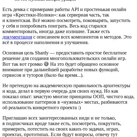
Есть демка с примерами работы API и простенькая онлайн
игра «Крестики-Нолики»: как серверная часть, так
и клиентская. Всё можно посмотреть, поковырять, запустить
у себя и попробовать поиграть. Весь код старался
комментировать, иногда даже излишне. Также есть
документация
с описанием всех компонентов и методов. Это
всё в процессе наполнения и улучшения.
Основная цель Shardy — предоставить простое бесплатное
решение для создания многопользовательских онлайн игр.
Вот так вот громко 😅 На это будет обращено основное
внимание при дальнейшей разработке новых функций,
сервисов и туторов (было бы время...).
Не претендую на академическую правильность архитектуры
и кода, делал в первую очередь для своих нужд. Но как
показал опыт: зачастую многие принципы ООП, чистого кода,
использование паттернов в «нужных» местах, разбиваются
об реальность конкретного проекта :)
Приглашаю всех заинтересованных инди и не только,
в подписчиках вроде такие есть, посмотреть, покрутить,
примерить, потестить на своих каких-то задачах, играх,
проектах, прототипах. Если будут вопросы, отвечу тут