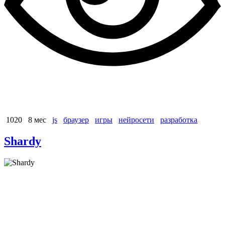
1020
8 мес
js
браузер
игры
нейросети
разработка
Shardy