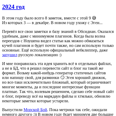
2024 год
В этом году было всего 8 заметок, вместе с этой 9 😅
Из которых 3 — в декабре. В новом году ухожу с Эгеи...
Перевёл все свои заметки и базу знаний в Обсидиан. Оказался
удобным, даже с минимумом плагинов. Когда была волна
переездов с Ноушена видел статьи как можно обмазаться
кучей плагинов и будет почти также, но сам использую только
основные. Ещё использую официальный вебклиппер, даже
запушил
русскую локализацию :)
И мне понравилась эта идея хранить всё в отдельных файлах,
а не в БД, что я решил перевести сайт и блог на такой же
формат. Возьму какой-нибудь генератор статичных сайтов
или напишу свой, для разминки 🙄 Эгея хороший движок,
но все-таки исключительно бложный, который ограничивает
многие моменты, да и последние интересные функции
платные. Так что, волевым решением, сделаю себе новый сайт
и блог, переведу всё на маркдаун файлы и хтмльки, обновлю
некоторые заметки которые устарели.
Выпустили
Морской Бой
. Пока метрики так себе, ожидали
немного другого :)) В новом году будет минимум две большие