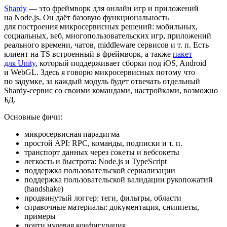
Shardy
— это фреймворк для онлайн игр и приложений
на Node.js. Он даёт базовую функциональность
для построения микросервисных решений: мобильных,
социальных, веб, многопользовательских игр, приложений
реального времени, чатов, middleware сервисов и т. п. Есть
клиент на TS встроенный в фреймворк, а также
пакет
для Unity
, который поддерживает сборки под iOS, Android
и WebGL. Здесь я говорю микросервисных потому что
по задумке, за каждый модуль будет отвечать отдельный
Shardy-сервис со своими командами, настройками, возможно
БД.
Основные фичи:
микросервисная парадигма
простой API: RPC, команды, подписки и т. п.
транспорт данных через сокеты и вебсокеты
легкость и быстрота: Node.js и TypeScript
поддержка пользовательской сериализации
поддержка пользовательской валидации рукопожатий
(handshake)
продвинутый логгер: теги, фильтры, области
справочные материалы: документация, сниппеты,
примеры
почти нулевая конфигурация