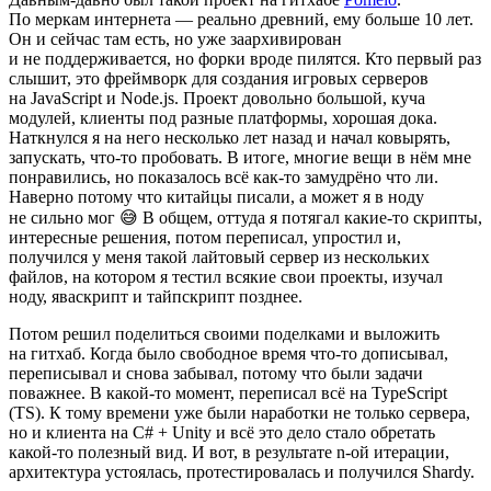
По меркам интернета — реально древний, ему больше 10 лет.
Он и сейчас там есть, но уже заархивирован
и не поддерживается, но форки вроде пилятся. Кто первый раз
слышит, это фреймворк для создания игровых серверов
на JavaScript и Node.js. Проект довольно большой, куча
модулей, клиенты под разные платформы, хорошая дока.
Наткнулся я на него несколько лет назад и начал ковырять,
запускать, что-то пробовать. В итоге, многие вещи в нём мне
понравились, но показалось всё как-то замудрёно что ли.
Наверно потому что китайцы писали, а может я в ноду
не сильно мог 😅 В общем, оттуда я потягал какие-то скрипты,
интересные решения, потом переписал, упростил и,
получился у меня такой лайтовый сервер из нескольких
файлов, на котором я тестил всякие свои проекты, изучал
ноду, яваскрипт и тайпскрипт позднее.
Потом решил поделиться своими поделками и выложить
на гитхаб. Когда было свободное время что-то дописывал,
переписывал и снова забывал, потому что были задачи
поважнее. В какой-то момент, переписал всё на TypeScript
(TS). К тому времени уже были наработки не только сервера,
но и клиента на C# + Unity и всё это дело стало обретать
какой-то полезный вид. И вот, в результате n-ой итерации,
архитектура устоялась, протестировалась и получился Shardy.