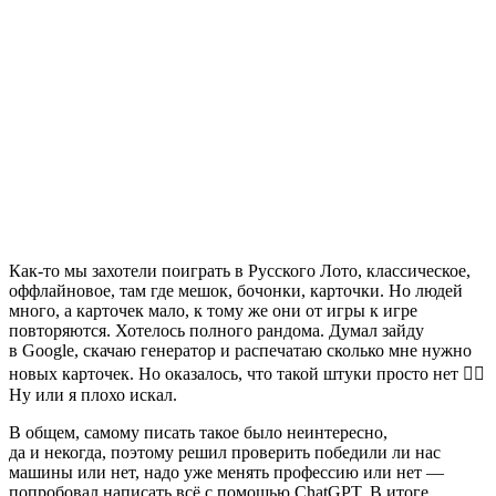
Как-то мы захотели поиграть в Русского Лото, классическое,
оффлайновое, там где мешок, бочонки, карточки. Но людей
много, а карточек мало, к тому же они от игры к игре
повторяются. Хотелось полного рандома. Думал зайду
в Google, скачаю генератор и распечатаю сколько мне нужно
новых карточек. Но оказалось, что такой штуки просто нет 🤷‍♂️
Ну или я плохо искал.
В общем, самому писать такое было неинтересно,
да и некогда, поэтому решил проверить победили ли нас
машины или нет, надо уже менять профессию или нет —
попробовал написать всё с помощью ChatGPT. В итоге