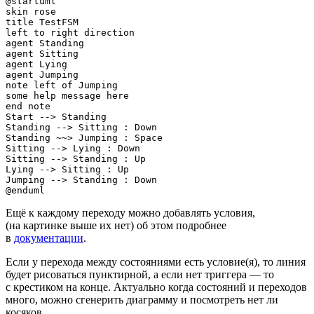
@startuml

skin rose

title TestFSM

left to right direction

agent Standing

agent Sitting

agent Lying

agent Jumping

note left of Jumping

some help message here

end note

Start --> Standing

Standing --> Sitting : Down

Standing ~~> Jumping : Space

Sitting --> Lying : Down

Sitting --> Standing : Up

Lying --> Sitting : Up

Jumping --> Standing : Down

@enduml
Ещё к каждому переходу можно добавлять условия,
(на картинке выше их нет) об этом подробнее
в
документации
.
Если у перехода между состояниями есть условие(я), то линия
будет рисоваться пунктирной, а если нет триггера — то
с крестиком на конце. Актуально когда состояний и переходов
много, можно сгенерить диаграмму и посмотреть нет ли
косяков.