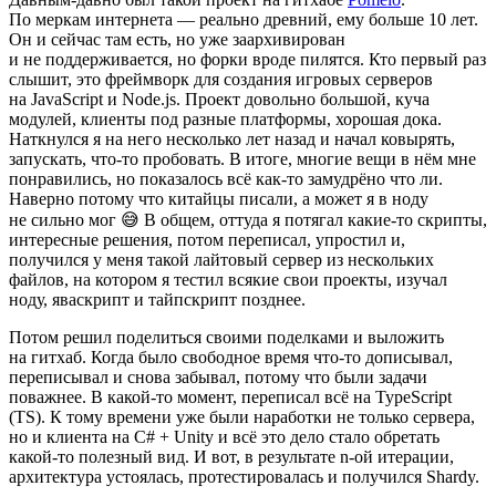
По меркам интернета — реально древний, ему больше 10 лет.
Он и сейчас там есть, но уже заархивирован
и не поддерживается, но форки вроде пилятся. Кто первый раз
слышит, это фреймворк для создания игровых серверов
на JavaScript и Node.js. Проект довольно большой, куча
модулей, клиенты под разные платформы, хорошая дока.
Наткнулся я на него несколько лет назад и начал ковырять,
запускать, что-то пробовать. В итоге, многие вещи в нём мне
понравились, но показалось всё как-то замудрёно что ли.
Наверно потому что китайцы писали, а может я в ноду
не сильно мог 😅 В общем, оттуда я потягал какие-то скрипты,
интересные решения, потом переписал, упростил и,
получился у меня такой лайтовый сервер из нескольких
файлов, на котором я тестил всякие свои проекты, изучал
ноду, яваскрипт и тайпскрипт позднее.
Потом решил поделиться своими поделками и выложить
на гитхаб. Когда было свободное время что-то дописывал,
переписывал и снова забывал, потому что были задачи
поважнее. В какой-то момент, переписал всё на TypeScript
(TS). К тому времени уже были наработки не только сервера,
но и клиента на C# + Unity и всё это дело стало обретать
какой-то полезный вид. И вот, в результате n-ой итерации,
архитектура устоялась, протестировалась и получился Shardy.