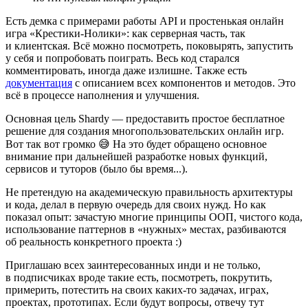
Есть демка с примерами работы API и простенькая онлайн
игра «Крестики-Нолики»: как серверная часть, так
и клиентская. Всё можно посмотреть, поковырять, запустить
у себя и попробовать поиграть. Весь код старался
комментировать, иногда даже излишне. Также есть
документация
с описанием всех компонентов и методов. Это
всё в процессе наполнения и улучшения.
Основная цель Shardy — предоставить простое бесплатное
решение для создания многопользовательских онлайн игр.
Вот так вот громко 😅 На это будет обращено основное
внимание при дальнейшей разработке новых функций,
сервисов и туторов (было бы время...).
Не претендую на академическую правильность архитектуры
и кода, делал в первую очередь для своих нужд. Но как
показал опыт: зачастую многие принципы ООП, чистого кода,
использование паттернов в «нужных» местах, разбиваются
об реальность конкретного проекта :)
Приглашаю всех заинтересованных инди и не только,
в подписчиках вроде такие есть, посмотреть, покрутить,
примерить, потестить на своих каких-то задачах, играх,
проектах, прототипах. Если будут вопросы, отвечу тут