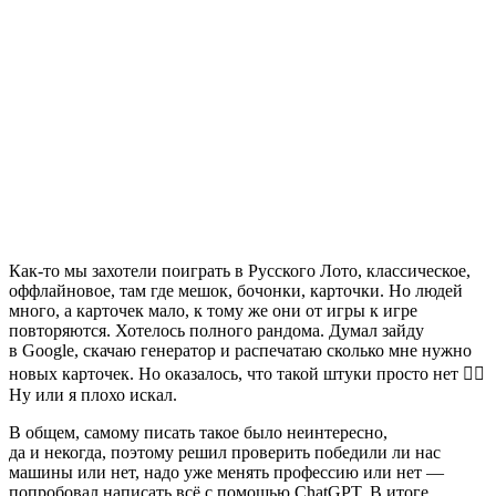
Как-то мы захотели поиграть в Русского Лото, классическое,
оффлайновое, там где мешок, бочонки, карточки. Но людей
много, а карточек мало, к тому же они от игры к игре
повторяются. Хотелось полного рандома. Думал зайду
в Google, скачаю генератор и распечатаю сколько мне нужно
новых карточек. Но оказалось, что такой штуки просто нет 🤷‍♂️
Ну или я плохо искал.
В общем, самому писать такое было неинтересно,
да и некогда, поэтому решил проверить победили ли нас
машины или нет, надо уже менять профессию или нет —
попробовал написать всё с помощью ChatGPT. В итоге