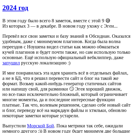
2024 год
В этом году было всего 8 заметок, вместе с этой 9 😅
Из которых 3 — в декабре. В новом году ухожу с Эгеи...
Перевёл все свои заметки и базу знаний в Обсидиан. Оказался
удобным, даже с минимумом плагинов. Когда была волна
переездов с Ноушена видел статьи как можно обмазаться
кучей плагинов и будет почти также, но сам использую только
основные. Ещё использую официальный вебклиппер, даже
запушил
русскую локализацию :)
И мне понравилась эта идея хранить всё в отдельных файлах,
а не в БД, что я решил перевести сайт и блог на такой же
формат. Возьму какой-нибудь генератор статичных сайтов
или напишу свой, для разминки 🙄 Эгея хороший движок,
но все-таки исключительно бложный, который ограничивает
многие моменты, да и последние интересные функции
платные. Так что, волевым решением, сделаю себе новый сайт
и блог, переведу всё на маркдаун файлы и хтмльки, обновлю
некоторые заметки которые устарели.
Выпустили
Морской Бой
. Пока метрики так себе, ожидали
немного другого :)) В новом году будет минимум две большие