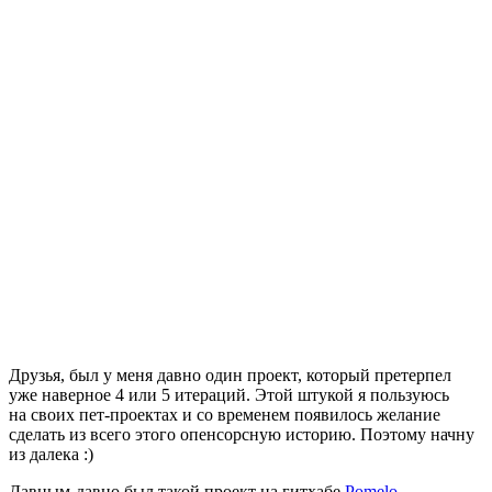
Друзья, был у меня давно один проект, который претерпел
уже наверное 4 или 5 итераций. Этой штукой я пользуюсь
на своих пет-проектах и со временем появилось желание
сделать из всего этого опенсорсную историю. Поэтому начну
из далека :)
Давным-давно был такой проект на гитхабе
Pomelo
.