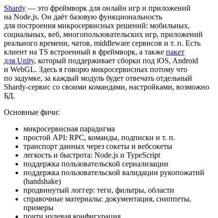
Shardy
— это фреймворк для онлайн игр и приложений
на Node.js. Он даёт базовую функциональность
для построения микросервисных решений: мобильных,
социальных, веб, многопользовательских игр, приложений
реального времени, чатов, middleware сервисов и т. п. Есть
клиент на TS встроенный в фреймворк, а также
пакет
для Unity
, который поддерживает сборки под iOS, Android
и WebGL. Здесь я говорю микросервисных потому что
по задумке, за каждый модуль будет отвечать отдельный
Shardy-сервис со своими командами, настройками, возможно
БД.
Основные фичи:
микросервисная парадигма
простой API: RPC, команды, подписки и т. п.
транспорт данных через сокеты и вебсокеты
легкость и быстрота: Node.js и TypeScript
поддержка пользовательской сериализации
поддержка пользовательской валидации рукопожатий
(handshake)
продвинутый логгер: теги, фильтры, области
справочные материалы: документация, сниппеты,
примеры
почти нулевая конфигурация