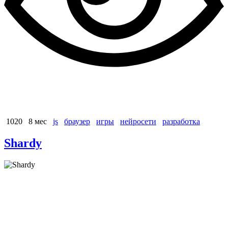
1020
8 мес
js
браузер
игры
нейросети
разработка
Shardy