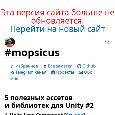
Эта версия сайта больше не
обновляется.
Перейти на новый сайт
#mopsicus
Избранное
Все заметки
Github
Telegram канал
Проекты
Обо
мне
5 полезных ассетов
и библиотек для Unity #2
1. Unity Loop Component [
Ссылка
]