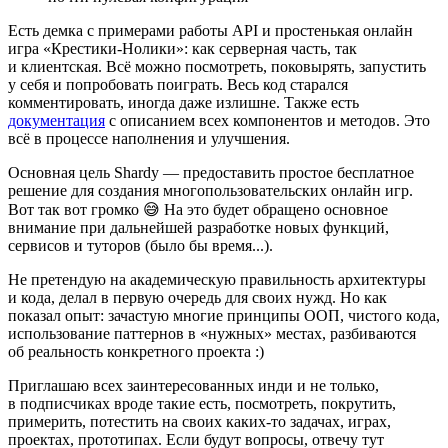
Есть демка с примерами работы API и простенькая онлайн
игра «Крестики-Нолики»: как серверная часть, так
и клиентская. Всё можно посмотреть, поковырять, запустить
у себя и попробовать поиграть. Весь код старался
комментировать, иногда даже излишне. Также есть
документация
с описанием всех компонентов и методов. Это
всё в процессе наполнения и улучшения.
Основная цель Shardy — предоставить простое бесплатное
решение для создания многопользовательских онлайн игр.
Вот так вот громко 😅 На это будет обращено основное
внимание при дальнейшей разработке новых функций,
сервисов и туторов (было бы время...).
Не претендую на академическую правильность архитектуры
и кода, делал в первую очередь для своих нужд. Но как
показал опыт: зачастую многие принципы ООП, чистого кода,
использование паттернов в «нужных» местах, разбиваются
об реальность конкретного проекта :)
Приглашаю всех заинтересованных инди и не только,
в подписчиках вроде такие есть, посмотреть, покрутить,
примерить, потестить на своих каких-то задачах, играх,
проектах, прототипах. Если будут вопросы, отвечу тут