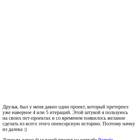
Друзья, был у меня давно один проект, который претерпел
уже наверное 4 или 5 итераций. Этой штукой я пользуюсь
на своих пет-проектах и со временем появилось желание
сделать из всего этого опенсорсную историю. Поэтому начну
из далека :)
Давным-давно был такой проект на гитхабе
Pomelo
.