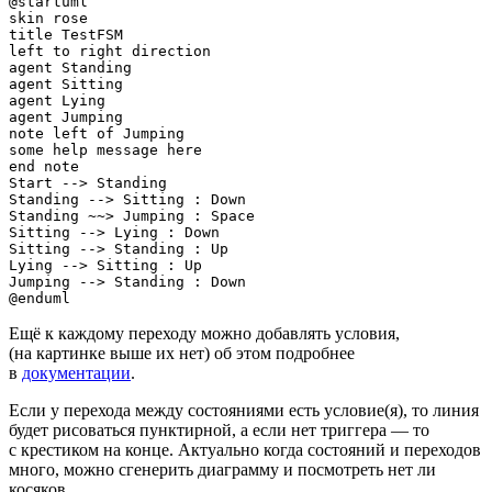
@startuml

skin rose

title TestFSM

left to right direction

agent Standing

agent Sitting

agent Lying

agent Jumping

note left of Jumping

some help message here

end note

Start --> Standing

Standing --> Sitting : Down

Standing ~~> Jumping : Space

Sitting --> Lying : Down

Sitting --> Standing : Up

Lying --> Sitting : Up

Jumping --> Standing : Down

@enduml
Ещё к каждому переходу можно добавлять условия,
(на картинке выше их нет) об этом подробнее
в
документации
.
Если у перехода между состояниями есть условие(я), то линия
будет рисоваться пунктирной, а если нет триггера — то
с крестиком на конце. Актуально когда состояний и переходов
много, можно сгенерить диаграмму и посмотреть нет ли
косяков.