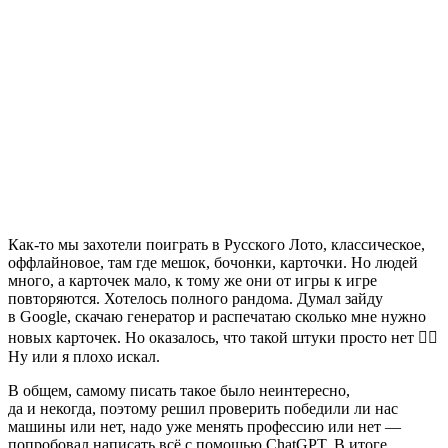
Как-то мы захотели поиграть в Русского Лото, классическое,
оффлайновое, там где мешок, бочонки, карточки. Но людей
много, а карточек мало, к тому же они от игры к игре
повторяются. Хотелось полного рандома. Думал зайду
в Google, скачаю генератор и распечатаю сколько мне нужно
новых карточек. Но оказалось, что такой штуки просто нет 🤷‍♂️
Ну или я плохо искал.
В общем, самому писать такое было неинтересно,
да и некогда, поэтому решил проверить победили ли нас
машины или нет, надо уже менять профессию или нет —
попробовал написать всё с помощью ChatGPT. В итоге