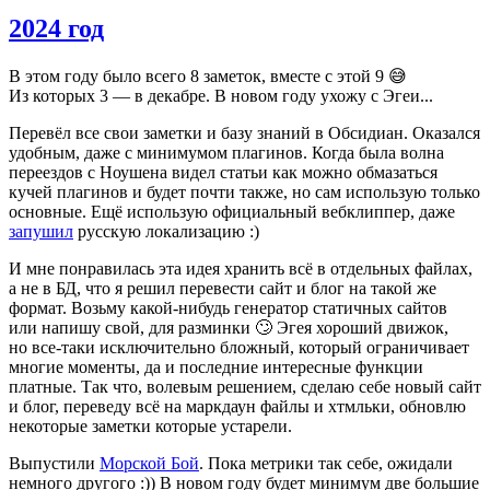
2024 год
В этом году было всего 8 заметок, вместе с этой 9 😅
Из которых 3 — в декабре. В новом году ухожу с Эгеи...
Перевёл все свои заметки и базу знаний в Обсидиан. Оказался
удобным, даже с минимумом плагинов. Когда была волна
переездов с Ноушена видел статьи как можно обмазаться
кучей плагинов и будет почти также, но сам использую только
основные. Ещё использую официальный вебклиппер, даже
запушил
русскую локализацию :)
И мне понравилась эта идея хранить всё в отдельных файлах,
а не в БД, что я решил перевести сайт и блог на такой же
формат. Возьму какой-нибудь генератор статичных сайтов
или напишу свой, для разминки 🙄 Эгея хороший движок,
но все-таки исключительно бложный, который ограничивает
многие моменты, да и последние интересные функции
платные. Так что, волевым решением, сделаю себе новый сайт
и блог, переведу всё на маркдаун файлы и хтмльки, обновлю
некоторые заметки которые устарели.
Выпустили
Морской Бой
. Пока метрики так себе, ожидали
немного другого :)) В новом году будет минимум две большие