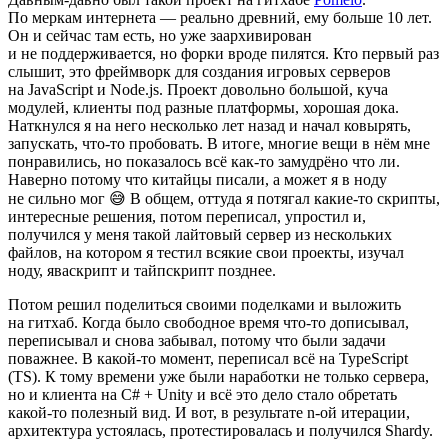
По меркам интернета — реально древний, ему больше 10 лет.
Он и сейчас там есть, но уже заархивирован
и не поддерживается, но форки вроде пилятся. Кто первый раз
слышит, это фреймворк для создания игровых серверов
на JavaScript и Node.js. Проект довольно большой, куча
модулей, клиенты под разные платформы, хорошая дока.
Наткнулся я на него несколько лет назад и начал ковырять,
запускать, что-то пробовать. В итоге, многие вещи в нём мне
понравились, но показалось всё как-то замудрёно что ли.
Наверно потому что китайцы писали, а может я в ноду
не сильно мог 😅 В общем, оттуда я потягал какие-то скрипты,
интересные решения, потом переписал, упростил и,
получился у меня такой лайтовый сервер из нескольких
файлов, на котором я тестил всякие свои проекты, изучал
ноду, яваскрипт и тайпскрипт позднее.
Потом решил поделиться своими поделками и выложить
на гитхаб. Когда было свободное время что-то дописывал,
переписывал и снова забывал, потому что были задачи
поважнее. В какой-то момент, переписал всё на TypeScript
(TS). К тому времени уже были наработки не только сервера,
но и клиента на C# + Unity и всё это дело стало обретать
какой-то полезный вид. И вот, в результате n-ой итерации,
архитектура устоялась, протестировалась и получился Shardy.