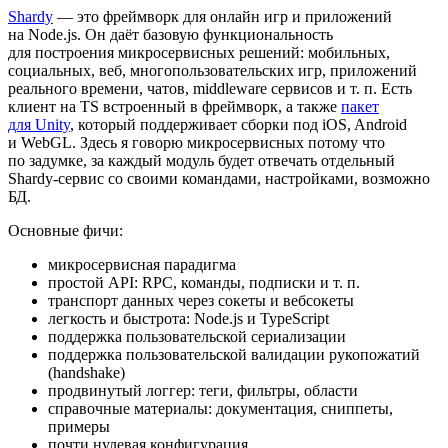
Shardy
— это фреймворк для онлайн игр и приложений
на Node.js. Он даёт базовую функциональность
для построения микросервисных решений: мобильных,
социальных, веб, многопользовательских игр, приложений
реального времени, чатов, middleware сервисов и т. п. Есть
клиент на TS встроенный в фреймворк, а также
пакет
для Unity
, который поддерживает сборки под iOS, Android
и WebGL. Здесь я говорю микросервисных потому что
по задумке, за каждый модуль будет отвечать отдельный
Shardy-сервис со своими командами, настройками, возможно
БД.
Основные фичи:
микросервисная парадигма
простой API: RPC, команды, подписки и т. п.
транспорт данных через сокеты и вебсокеты
легкость и быстрота: Node.js и TypeScript
поддержка пользовательской сериализации
поддержка пользовательской валидации рукопожатий
(handshake)
продвинутый логгер: теги, фильтры, области
справочные материалы: документация, сниппеты,
примеры
почти нулевая конфигурация