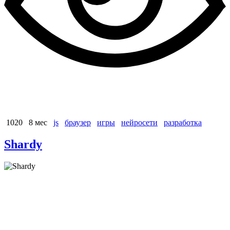
1020
8 мес
js
браузер
игры
нейросети
разработка
Shardy