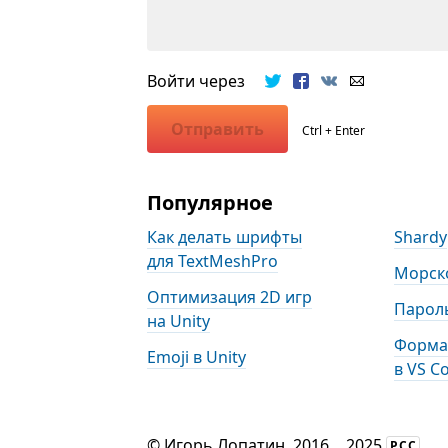
Войти через
Отправить
Ctrl + Enter
Популярное
Как делать шрифты
Shardy
для TextMeshPro
Морск
Оптимизация 2D игр
Пароль
на Unity
Форма
Emoji в Unity
в VS C
©
Игорь Лопатин
, 2016
...
2025
РСС