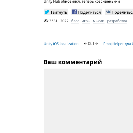
Unity Hub обновился, теперь красивенький
Твитнуть
Поделиться
Поделитьс
3531
2022
блог
игры
мысли
разработка
Unity iOS localization
← Ctrl →
EmojiHelper для 
Ваш комментарий